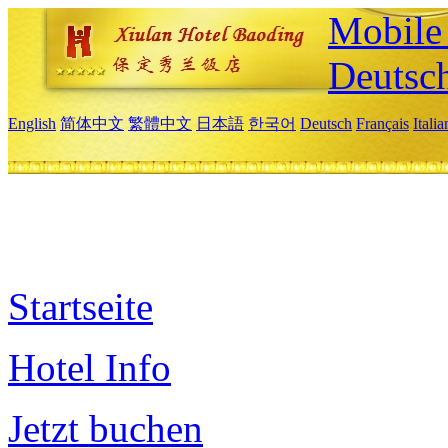
Mobile 
Deutsc
English
简体中文
繁體中文
日本語
한국어
Deutsch
Français
Itali
Startseite
Hotel Info
Jetzt buchen