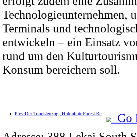
erfolgt zudem eine Zusamm
Technologieunternehmen, 
Terminals und technologisc
entwickeln – ein Einsatz vo
rund um den Kulturtourism
Konsum bereichern soll.
Prev:Der Touristenzug „Hulunbuir Forest Rendezvous - Daxinganling Express - Starlight Train - Tianyi Journey“ tritt seine Jungfernfahrt an.
Go 
Adresse: 388 Lekai South St