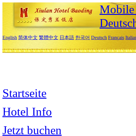
Mobile 
Deutsc
English
简体中文
繁體中文
日本語
한국어
Deutsch
Français
Itali
Startseite
Hotel Info
Jetzt buchen