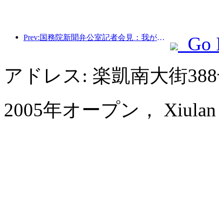
Prev:国務院新聞弁公室記者会見：我が国の越境旅行収入は今年上半期に42％増加した
Go 
アドレス: 楽凱南大街3
2005年オープン， Xiulan Ho