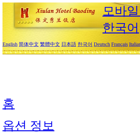
모바일
한국어
English
简体中文
繁體中文
日本語
한국어
Deutsch
Français
Itali
홈
옵션 정보