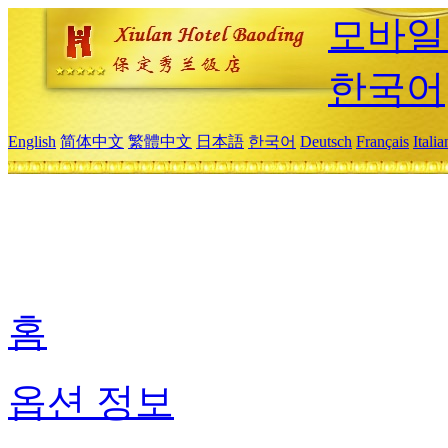
모바일
한국어
English
简体中文
繁體中文
日本語
한국어
Deutsch
Français
Itali
홈
옵션 정보