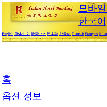
모바일
한국어
English
简体中文
繁體中文
日本語
한국어
Deutsch
Français
Itali
홈
옵션 정보