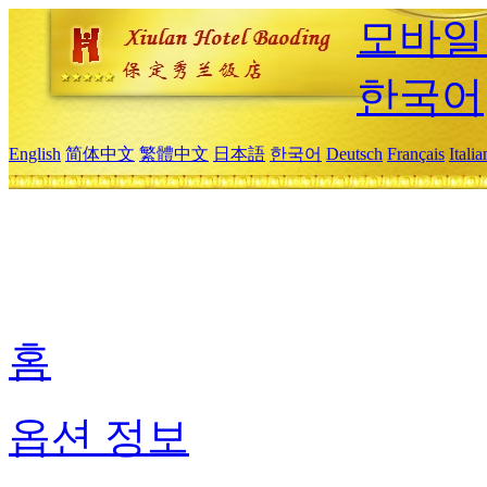
모바일
한국어
English
简体中文
繁體中文
日本語
한국어
Deutsch
Français
Itali
홈
옵션 정보