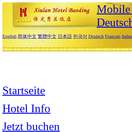
Mobile 
Deutsc
English
简体中文
繁體中文
日本語
한국어
Deutsch
Français
Itali
Startseite
Hotel Info
Jetzt buchen