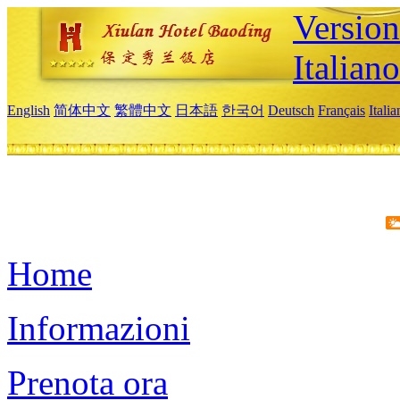
Version
Italiano
English
简体中文
繁體中文
日本語
한국어
Deutsch
Français
Itali
Home
Informazioni
Prenota ora