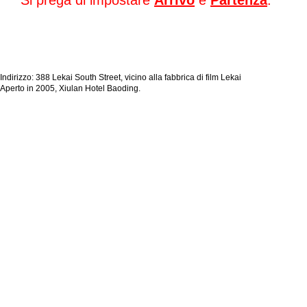
Si prega di impostare
Arrivo
e
Partenza
.
Indirizzo: 388 Lekai South Street, vicino alla fabbrica di film Lekai
Aperto in 2005, Xiulan Hotel Baoding.