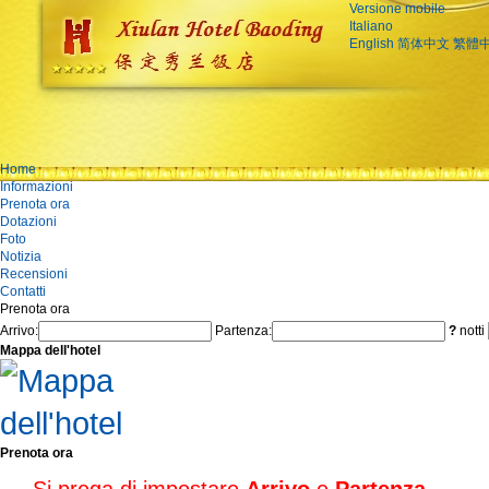
Versione mobile
Italiano
English
简体中文
繁體
Home
Informazioni
Prenota ora
Dotazioni
Foto
Notizia
Recensioni
Contatti
Prenota ora
Arrivo:
Partenza:
?
notti
Mappa dell'hotel
Prenota ora