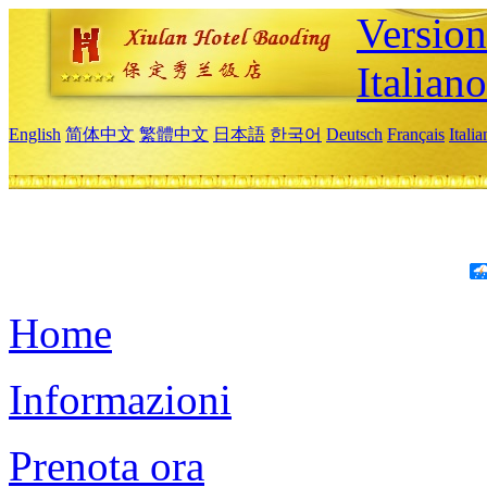
Version
Italiano
English
简体中文
繁體中文
日本語
한국어
Deutsch
Français
Itali
Home
Informazioni
Prenota ora