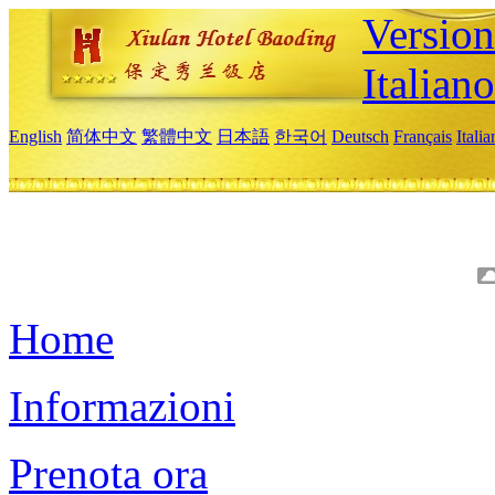
Version
Italiano
English
简体中文
繁體中文
日本語
한국어
Deutsch
Français
Itali
Home
Informazioni
Prenota ora