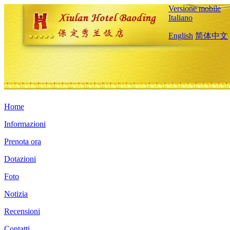
Versione mobile
Italiano
English
简体中文
Home
Informazioni
Prenota ora
Dotazioni
Foto
Notizia
Recensioni
Contatti