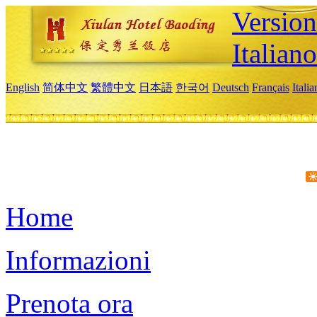
Version
Italiano
English
简体中文
繁體中文
日本語
한국어
Deutsch
Français
Itali
Home
Informazioni
Prenota ora