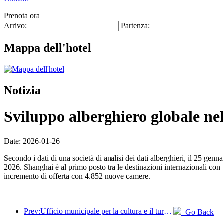
Prenota ora
Arrivo:
Partenza:
Mappa dell'hotel
Notizia
Sviluppo alberghiero globale ne
Date: 2026-01-26
Secondo i dati di una società di analisi dei dati alberghieri, il 25 ge
2026. Shanghai è al primo posto tra le destinazioni internazionali c
incremento di offerta con 4.852 nuove camere.
Prev:Ufficio municipale per la cultura e il turismo di Pechino: nel 2025, Pechino ha accolto 5,48 milioni di turisti in arrivo, con un aumento annuo del 39%.
Go Back