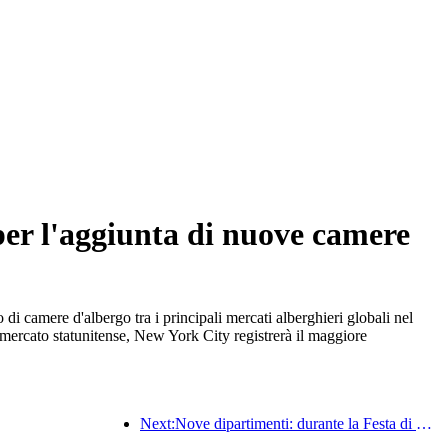
per l'aggiunta di nuove camere
i camere d'albergo tra i principali mercati alberghieri globali nel
mercato statunitense, New York City registrerà il maggiore
Next:Nove dipartimenti: durante la Festa di Primavera, le catene alberghiere e le case vacanze boutique offriranno misure preferenziali.