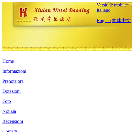
Versione mobile
Italiano
English
简体中文
Home
Informazioni
Prenota ora
Dotazioni
Foto
Notizia
Recensioni
Contatti