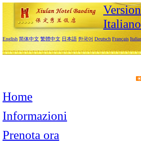
Version
Italiano
English
简体中文
繁體中文
日本語
한국어
Deutsch
Français
Itali
Home
Informazioni
Prenota ora