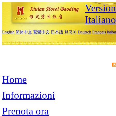
Version
Italiano
English
简体中文
繁體中文
日本語
한국어
Deutsch
Français
Itali
Home
Informazioni
Prenota ora