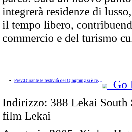
integrerà residenze di lusso,
il tempo libero, contribuend
commercio e del turismo cult
Prev:Durante le festività del Qingming si è registrato un aumento dei viaggi dovuto alle lunghe ferie, con gite e visite ai fiori che hanno portato a un aumento del numero di visitatori in molte città.
Go 
Indirizzo: 388 Lekai South S
film Lekai