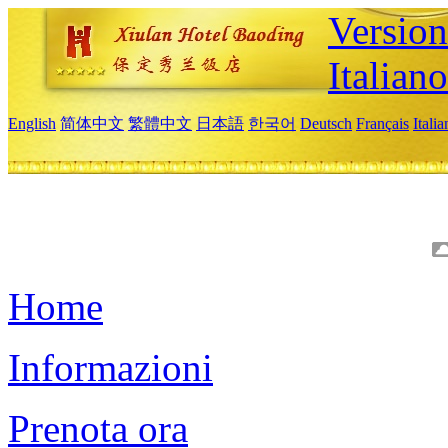
Version
Italiano
English
简体中文
繁體中文
日本語
한국어
Deutsch
Français
Itali
Home
Informazioni
Prenota ora