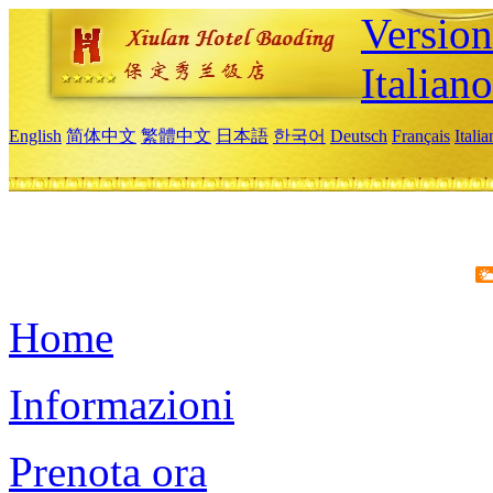
Version
Italiano
English
简体中文
繁體中文
日本語
한국어
Deutsch
Français
Itali
Home
Informazioni
Prenota ora