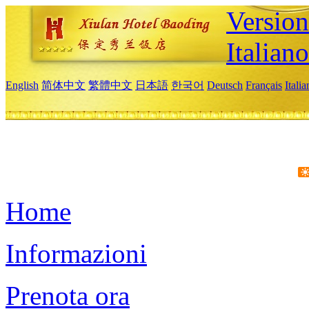
Version
Italiano
English
简体中文
繁體中文
日本語
한국어
Deutsch
Français
Itali
Home
Informazioni
Prenota ora