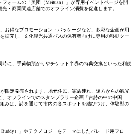
ームの「美団（Meituan）」が専用イベントページを開
観光・商業関連店舗でのオフライン消費を促進します。
や、お得なプロモーション・パッケージなど、多彩な企画が用
.0）」ガイドを拡充し、文化観光共通パスの保有者向けに専用の移動クー
同時に、手荷物預かりやチケット半券の特典交換といった利便
s）」共通パスが限定発売されます。地元住民、家族連れ、遠方からの観光
て、オフラインでのスタンプラリー企画「古詩の中の中国
。この取り組みは、詩を通じて市内の各スポットを結びつけ、体験型の
 Buddy）」やテクノロジーをテーマにしたパレード用フロー