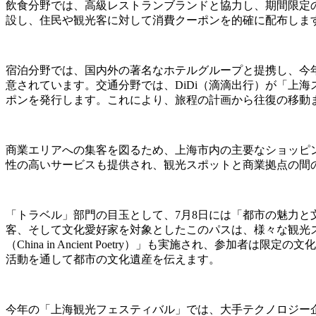
飲食分野では、高級レストランブランドと協力し、期間限定の
設し、住民や観光客に対して消費クーポンを的確に配布しま
宿泊分野では、国内外の著名なホテルグループと提携し、今
意されています。交通分野では、DiDi（滴滴出行）が「上海スムーズ・
ポンを発行します。これにより、旅程の計画から往復の移動
商業エリアへの集客を図るため、上海市内の主要なショッピ
性の高いサービスも提供され、観光スポットと商業拠点の間
「トラベル」部門の目玉として、7月8日には「都市の魅力と文化との出会
客、そして文化愛好家を対象としたこのパスは、様々な観光
（China in Ancient Poetry）」も実施され、
活動を通して都市の文化遺産を伝えます。
今年の「上海観光フェスティバル」では、大手テクノロジー企業