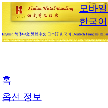
모바일
한국어
English
简体中文
繁體中文
日本語
한국어
Deutsch
Français
Itali
홈
옵션 정보