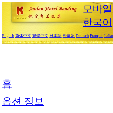
모바일
한국어
English
简体中文
繁體中文
日本語
한국어
Deutsch
Français
Itali
홈
옵션 정보