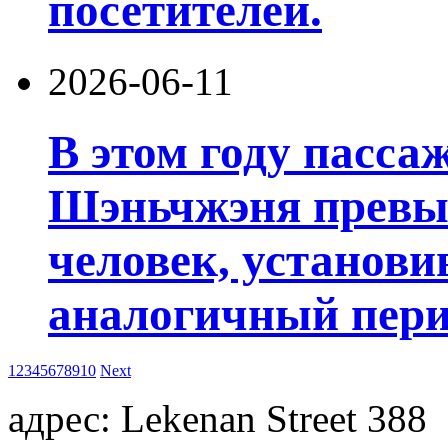
посетителей.
2026-06-11
В этом году пасса
Шэньчжэня превы
человек, установи
аналогичный пери
1
2
3
4
5
6
7
8
9
10
Next
адрес: Lekenan Street 388