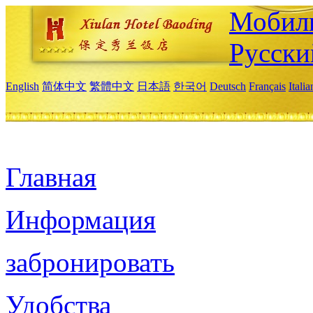
Мобиль
Русски
English
简体中文
繁體中文
日本語
한국어
Deutsch
Français
Itali
Главная
Информация
забронировать
Удобства