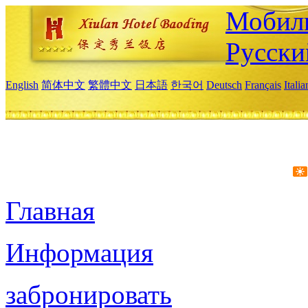
Мобиль
Русски
English
简体中文
繁體中文
日本語
한국어
Deutsch
Français
Itali
Главная
Информация
забронировать