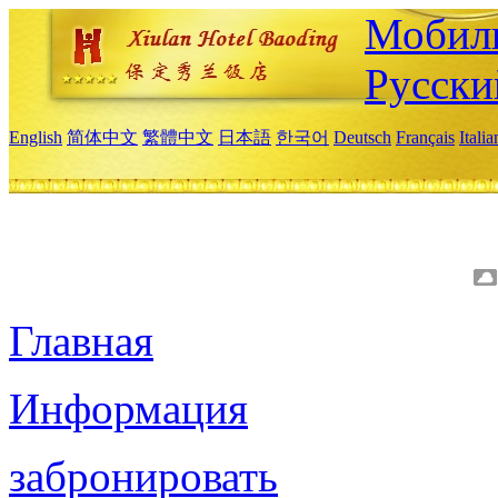
Мобиль
Русски
English
简体中文
繁體中文
日本語
한국어
Deutsch
Français
Itali
Главная
Информация
забронировать