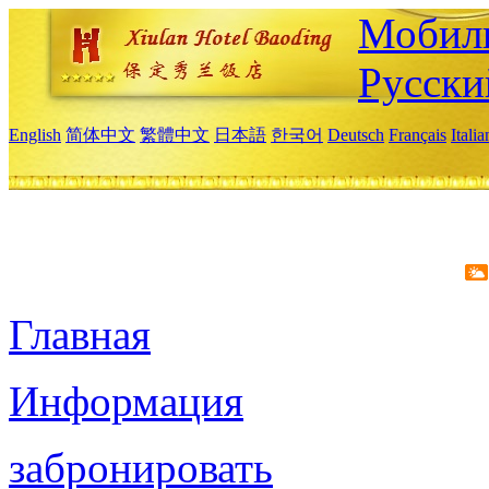
Мобиль
Русски
English
简体中文
繁體中文
日本語
한국어
Deutsch
Français
Itali
Главная
Информация
забронировать