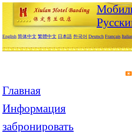
Мобиль
Русски
English
简体中文
繁體中文
日本語
한국어
Deutsch
Français
Itali
Главная
Информация
забронировать