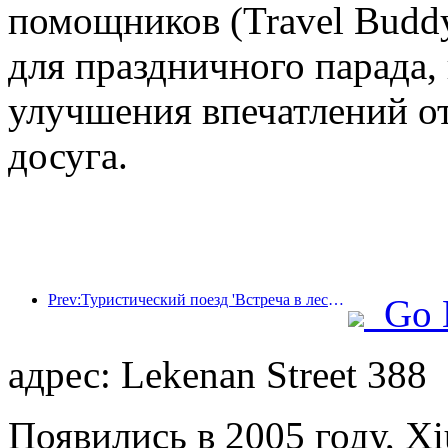
помощников (Travel Budd
для праздничного парада,
улучшения впечатлений от
досуга.
Prev:Туристический поезд 'Встреча в лесу Хулунбуир - Экспресс Дасинганлин - Поезд 'Звездный свет' - Путешествие в Тяньи' совершает свой первый рейс.
Go 
адрес: Lekenan Street 388
Появились в 2005 году, Xi