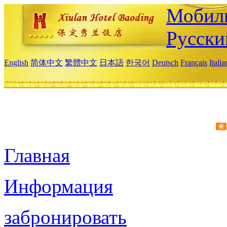
Мобиль
Русски
English
简体中文
繁體中文
日本語
한국어
Deutsch
Français
Itali
Главная
Информация
забронировать