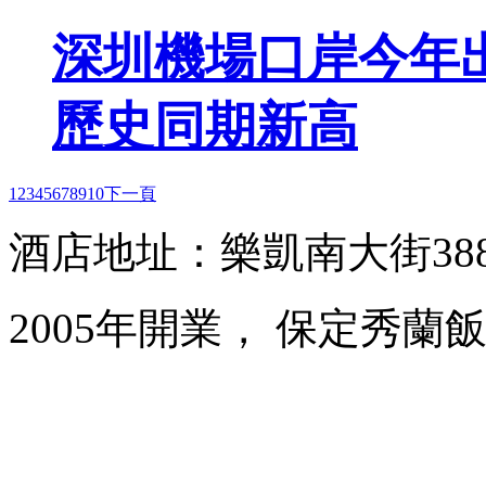
深圳機場口岸今年出
歷史同期新高
1
2
3
4
5
6
7
8
9
10
下一頁
酒店地址：樂凱南大街38
2005年開業， 保定秀蘭