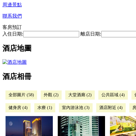
周邊景點
聯系我們
客房預訂
入住日期:
離店日期:
酒店地圖
酒店相冊
全部圖片 (58)
外觀 (2)
大堂酒廊 (2)
公共區域 (4)
健身房 (4)
水療 (1)
室內游泳池 (3)
酒店附近 (4)
房