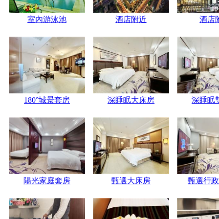
室內游泳池
酒店附近
酒店
180°城景套房
深睡眠大床房
深睡眠
陽光家庭套房
甄選大床房
甄選行政