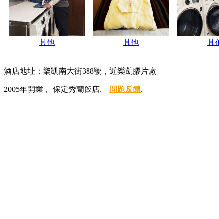
其他
其他
其
酒店地址：樂凱南大街388號，近樂凱膠片廠
2005年開業， 保定秀蘭飯店.
問題反饋
.