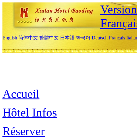
Versio
Françai
English
简体中文
繁體中文
日本語
한국어
Deutsch
Français
Itali
Accueil
Hôtel Infos
Réserver