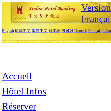
Versio
Françai
English
简体中文
繁體中文
日本語
한국어
Deutsch
Français
Itali
Accueil
Hôtel Infos
Réserver