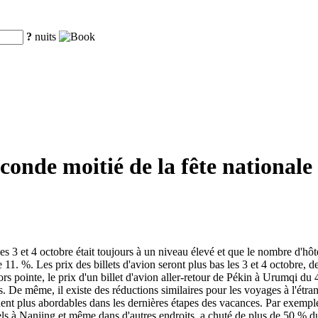
?
nuits
econde moitié de la fête nationale
 3 et 4 octobre était toujours à un niveau élevé et que le nombre d'hôtel
11. %. Les prix des billets d'avion seront plus bas les 3 et 4 octobre, de
 pointe, le prix d'un billet d'avion aller-retour de Pékin à Urumqi du 
 De même, il existe des réductions similaires pour les voyages à l'étran
nent plus abordables dans les dernières étapes des vacances. Par exempl
tels à Nanjing et même dans d'autres endroits. a chuté de plus de 50 % d