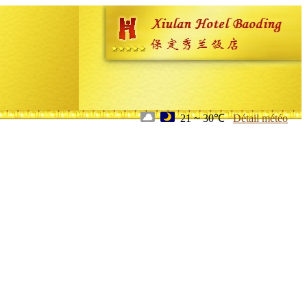
21 ~ 30℃
Détail météo