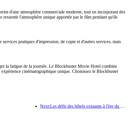
mpreint d'une atmosphère commerciale moderne, tout en incorporant des
e ressentir l'atmosphère unique apportée par le film pendant qu'ils
e services pratiques d'impression, de copie et d'autres services, mais
lager la fatigue de la journée. Le Blockbuster Movie Hotel combine
'une expérience cinématographique unique. Choisissez le Blockbuster
Next:Les défis des hôtels existants à l'ère du 2.0 : la mise à niveau est au cœur de la véritable innovation de valeur