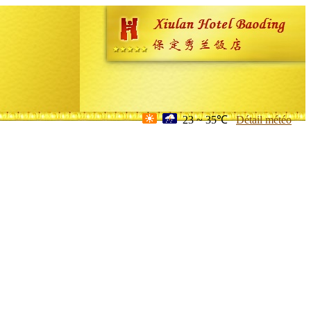
23 ~ 35℃
Détail météo