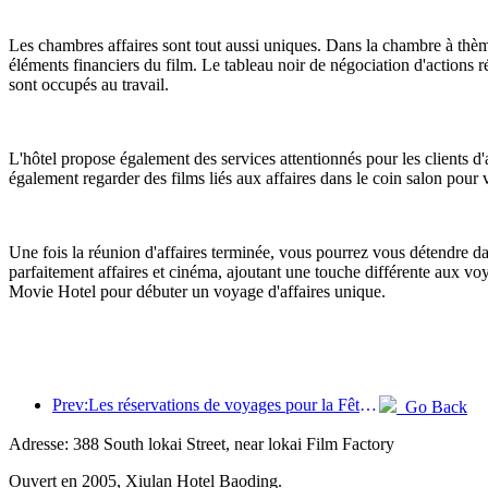
Les chambres affaires sont tout aussi uniques. Dans la chambre à thèm
éléments financiers du film. Le tableau noir de négociation d'actions r
sont occupés au travail.
L'hôtel propose également des services attentionnés pour les clients d'
également regarder des films liés aux affaires dans le coin salon pour v
Une fois la réunion d'affaires terminée, vous pourrez vous détendre d
parfaitement affaires et cinéma, ajoutant une touche différente aux vo
Movie Hotel pour débuter un voyage d'affaires unique.
Prev:Les réservations de voyages pour la Fête du Printemps sont en plein essor ! 2,3 millions d'entreprises hôtelières pourraient connaître un bon départ
Go Back
Adresse: 388 South lokai Street, near lokai Film Factory
Ouvert en 2005, Xiulan Hotel Baoding.