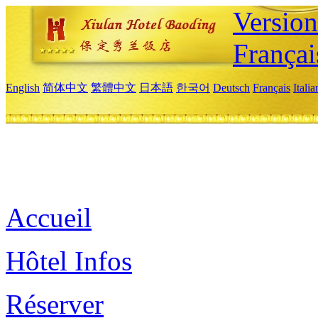
Versio
Françai
English
简体中文
繁體中文
日本語
한국어
Deutsch
Français
Itali
Accueil
Hôtel Infos
Réserver