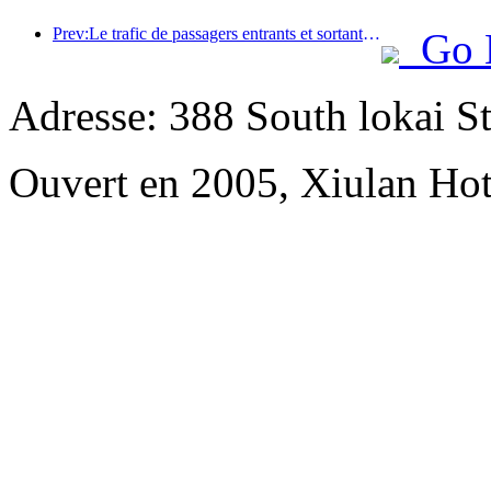
Prev:Le trafic de passagers entrants et sortants de l'aéroport de Shenzhen augmente pendant les vacances d'été, et de nombreuses compagnies aériennes étrangères augmentent leurs liaisons vers la Chine
Go 
Adresse: 388 South lokai St
Ouvert en 2005, Xiulan Hot