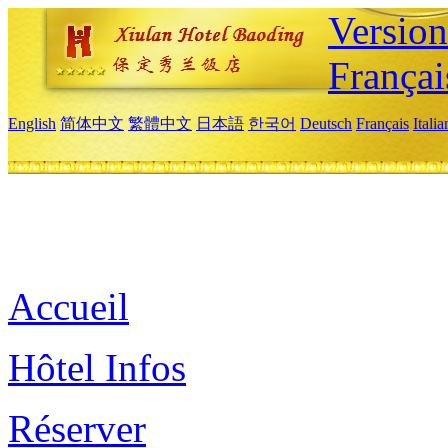
Versio
Françai
English
简体中文
繁體中文
日本語
한국어
Deutsch
Français
Itali
Accueil
Hôtel Infos
Réserver