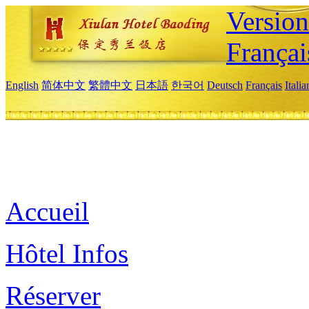
Versio
Françai
English
简体中文
繁體中文
日本語
한국어
Deutsch
Français
Itali
Accueil
Hôtel Infos
Réserver