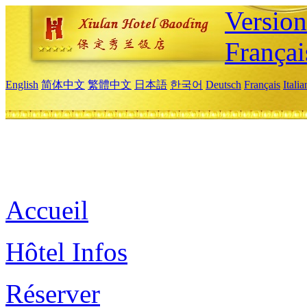
Versio
Françai
English
简体中文
繁體中文
日本語
한국어
Deutsch
Français
Itali
Accueil
Hôtel Infos
Réserver