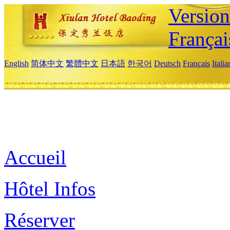
Versio
Françai
English
简体中文
繁體中文
日本語
한국어
Deutsch
Français
Itali
Accueil
Hôtel Infos
Réserver