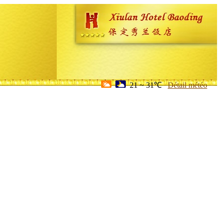
21 ~ 31℃
Détail météo