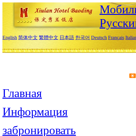
Мобиль
Русски
English
简体中文
繁體中文
日本語
한국어
Deutsch
Français
Itali
Главная
Информация
забронировать