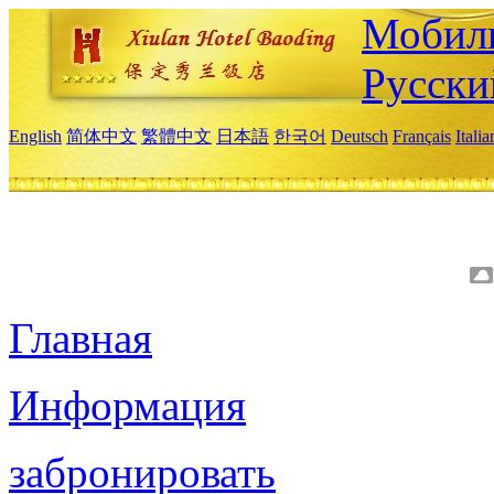
Мобиль
Русски
English
简体中文
繁體中文
日本語
한국어
Deutsch
Français
Itali
Главная
Информация
забронировать