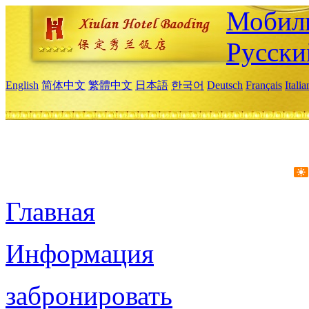
Мобиль
Русски
English
简体中文
繁體中文
日本語
한국어
Deutsch
Français
Itali
Главная
Информация
забронировать